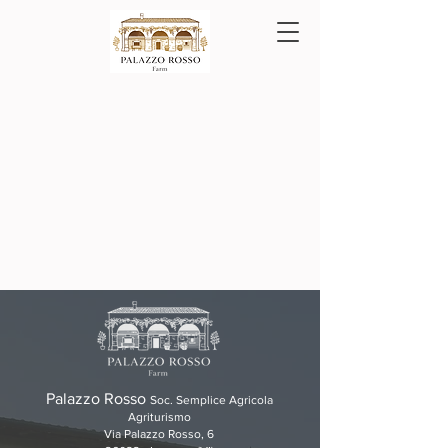
Palazzo Rosso
Soc. Semplice Agricola
Agriturismo
Via Palazzo Rosso, 6