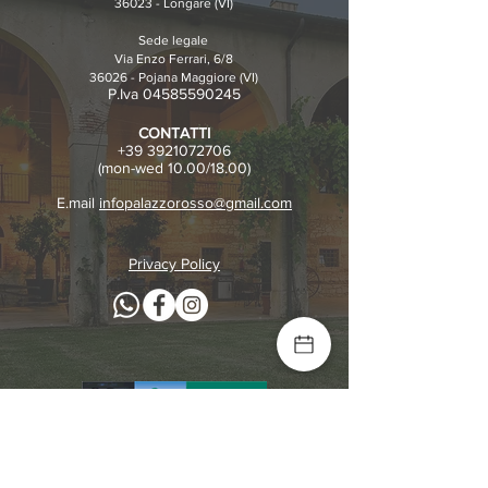
36023 - Longare (VI)
Sede leg
ale
Via Enzo Ferrari, 6/8
36026 - Pojana Maggiore (VI)
P.Iva
04585590245
CONTATTI
+
39 3921072706
(mon-wed 10.00/18.00)
E.mail
infopalazzorosso@gmail.com
Privacy Policy
Por Fesr Regione Veneto